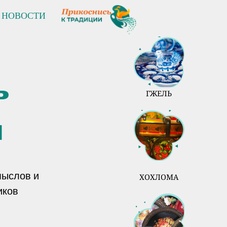
НОВОСТИ
ь
ГЖЕЛЬ
и
мыслов и
ХОХЛОМА
иков