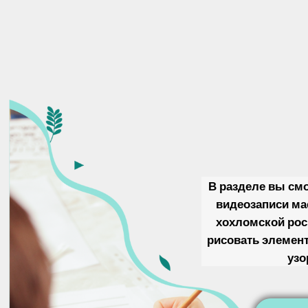
В разделе вы см
видеозаписи ма
хохломской рос
рисовать элемен
узо