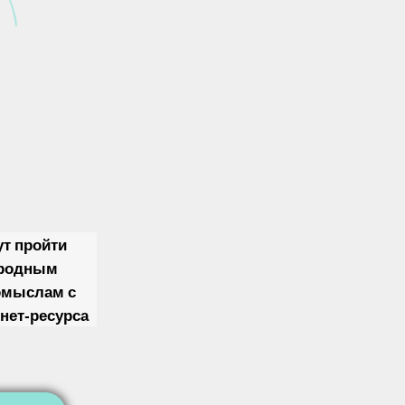
ут пройти
ародным
омыслам с
нет-ресурса