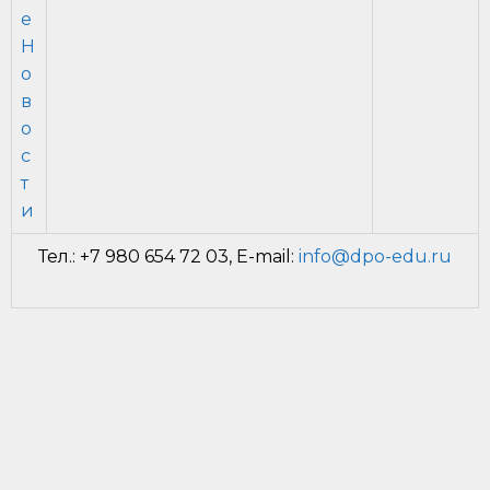
е
Н
о
в
о
с
т
и
Тел.: +7 980 654 72 03, E-mail:
info@dpo-edu.ru