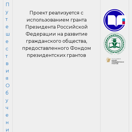
П
у
Проект реализуется с
т
использованием гранта
е
Президента Российской
ш
Федерации на развитие
гражданского общества,
е
предоставленного Фондом
с
президентских грантов
т
в
и
я
О
б
у
ч
е
н
и