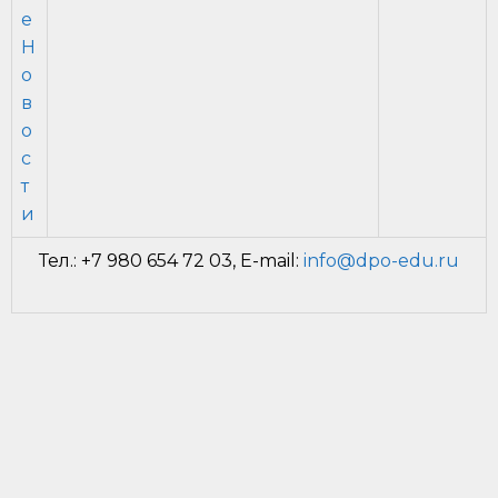
е
Н
о
в
о
с
т
и
Тел.: +7 980 654 72 03, E-mail:
info@dpo-edu.ru