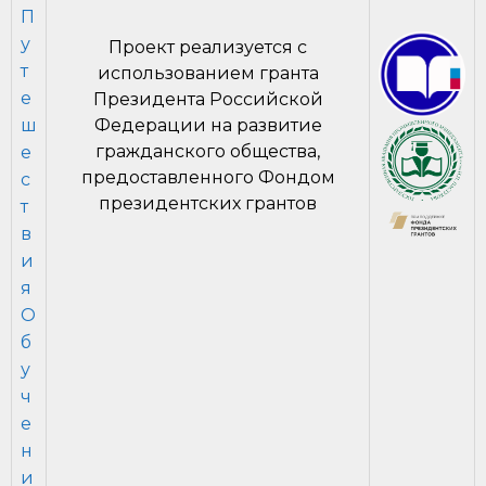
П
у
Проект реализуется с
т
использованием гранта
е
Президента Российской
ш
Федерации на развитие
гражданского общества,
е
предоставленного Фондом
с
президентских грантов
т
в
и
я
О
б
у
ч
е
н
и