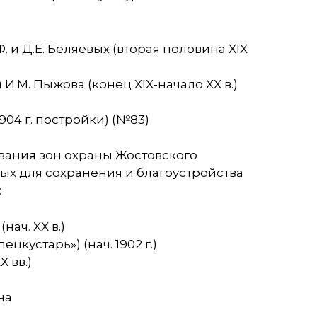
и Д.Е. Беляевых (вторая половина XIX
.М. Пыжова (конец XIX-начало XX в.)
04 г. постройки) (№83)
ания зон охраны Жостовского
ых для сохранения и благоустройства
:
ач. XX в.)
цкустарь») (нач. 1902 г.)
 вв.)
на