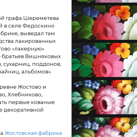
ой графа Шереметева
й в селе Федоскино
брике, выведал там
дства лакированных
тово «лакерную»
е братьев Вишняковых
 сухарниц, поддонов,
чайниц, альбомов».
еревне Жостово и
во, Хлебниково,
вать первые кованые
е декоративной
на
Жостовская фабрика