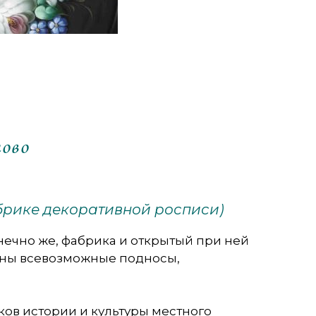
ово
брике декоративной росписи)
нечно же, фабрика и открытый при ней
ены всевозможные подносы,
.
ков истории и культуры местного