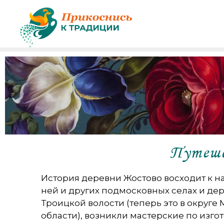
Путеше
История деревни Жостово восходит к нач
ней и других подмосковных селах и де
Троицкой волости (теперь это в округ
области), возникли мастерские по изг