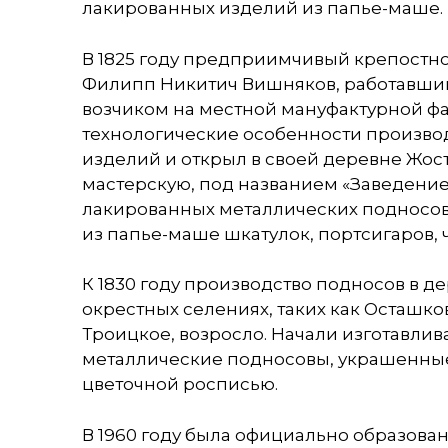
лакированных изделий из папье-маше.
В 1825 году предприимчивый крепостн
Филипп Никитич Вишняков, работавши
возчиком на местной мануфактурной фа
технологические особенности произво
изделий и открыл в своей деревне Жос
мастерскую, под названием «Заведени
лакированных металлических подносов,
из папье-маше шкатулок, портсигаров, 
К 1830 году производство подносов в д
окрестных селениях, таких как Осташко
Троицкое, возросло. Начали изготавли
металлические подносовы, украшенны
цветочной росписью.
В 1960 году была официально образова