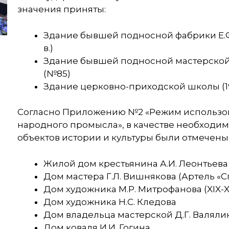
значения приняты:
Здание бывшей подносной фабрики Е.Ф. 
в.)
Здание бывшей подносной мастерской И
(№85)
Здание церковно-приходской школы (19
Согласно Приложению №2 «Режим использов
народного промысла», в качестве необходим
объектов истории и культуры были отмечены
Жилой дом крестьянина А.И. Леонтьева (н
Дом мастера Г.Л. Вишнякова (Артель «Спе
Дом художника М.Р. Митрофанова (XIX-XX
Дом художника Н.С. Кледова
Дом владельца мастерской Д.Г. Валяли
Дом коваля И.И. Гогина