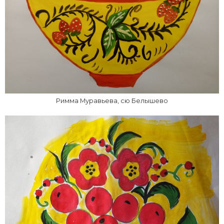
Римма Муравьева, сю Белышево