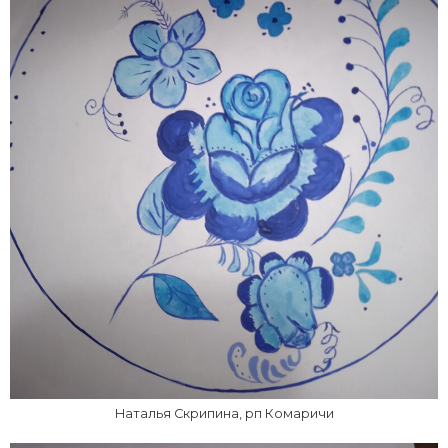
Наталья Скрипина, рп Комаричи