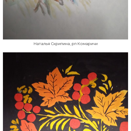
Наталья Скрипина, рп Комаричи