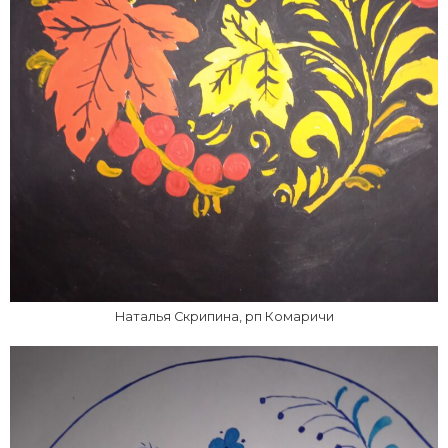
Наталья Скрипина, рп Комаричи